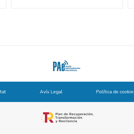
tat
Avís Legal
Política de cookie
opens in a new tab