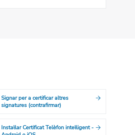
Signar per a certificar altres
signatures (contrafirmar)
Instal·lar Certificat Telèfon intel·ligent -
Android o iOS