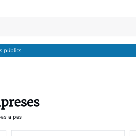
s públics
mpreses
pas a pas