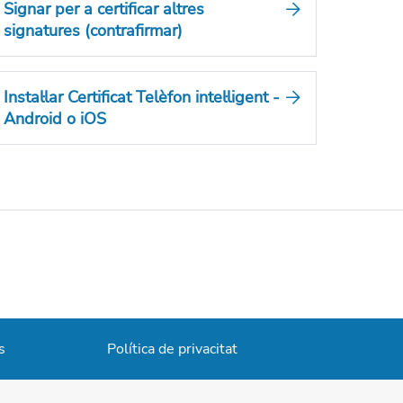
Signar per a certificar altres
signatures (contrafirmar)
Instal·lar Certificat Telèfon intel·ligent -
Android o iOS
s
Política de privacitat