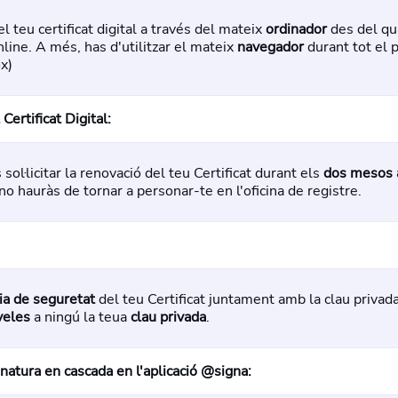
 el teu certificat digital a través del mateix
ordinador
des del qua
line. A més, has d'utilitzar el mateix
navegador
durant tot el 
ox)
Certificat Digital:
ol·licitar la renovació del teu Certificat durant els
dos mesos a
 no hauràs de tornar a personar-te en l'oficina de registre.
ia de seguretat
del teu Certificat juntament amb la clau privada
veles
a ningú la teua
clau privada
.
natura en cascada en l'aplicació @signa: