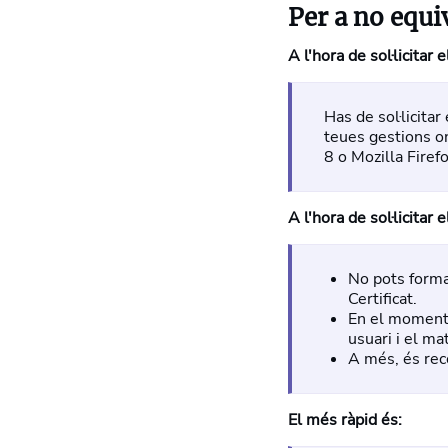
Per a no equi
A l'hora de sol·licitar e
Has de sol·licitar
teues gestions on
8 o Mozilla Firef
A l'hora de sol·licitar e
No pots format
Certificat.
En el moment d
usuari i el ma
A més, és rec
El més ràpid és: