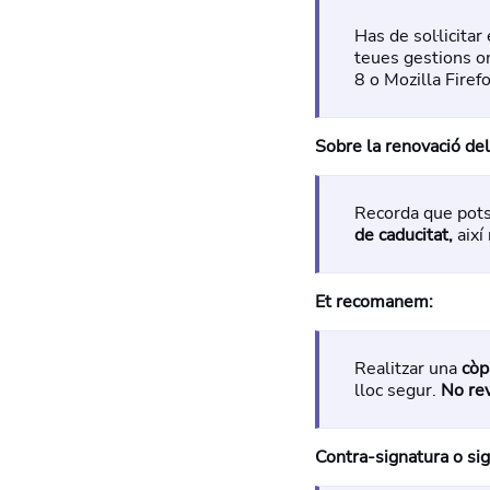
Has de sol·licitar
teues gestions on
8 o Mozilla Firef
Sobre la renovació del 
Recorda que pots s
de caducitat,
així
Et recomanem:
Realitzar una
còp
lloc segur.
No re
Contra-signatura o sig