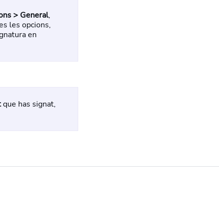
ons > General
,
es les opcions,
ignatura en
t
que has signat,