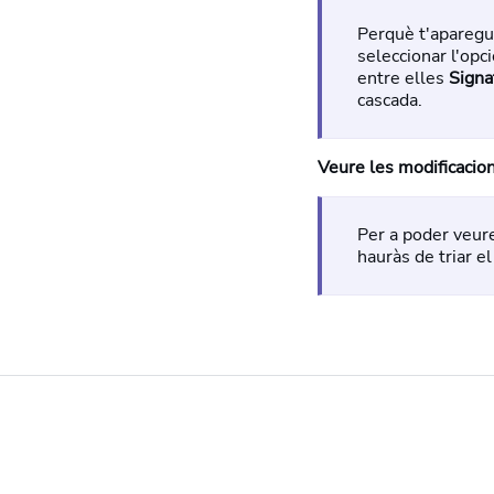
Perquè t'aparegue
seleccionar l'opc
entre elles
Signa
cascada.
Veure les modificacio
Per a poder veu
hauràs de triar e