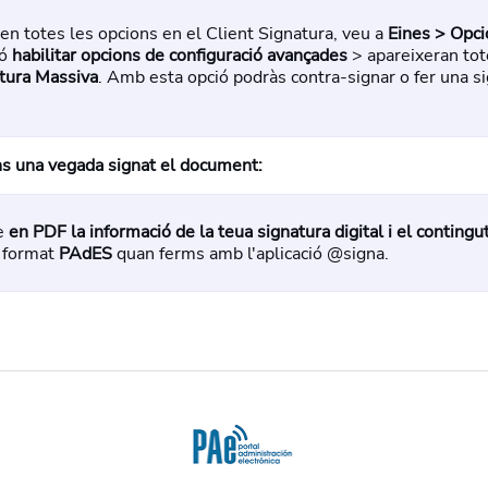
n totes les opcions en el Client Signatura, veu a
Eines > Opci
ió
habilitar opcions de configuració avançades
> apareixeran tot
tura Massiva
. Amb esta opció podràs contra-signar o fer una s
ns una vegada signat el document:
re
en PDF la informació de la teua signatura digital i el contingu
l format
PAdES
quan ferms amb l'aplicació @signa.