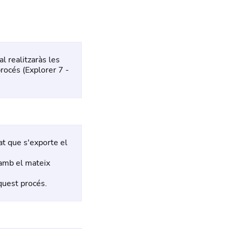
l realitzaràs les
procés (Explorer 7 -
vat que s'exporte el
, amb el mateix
quest procés.