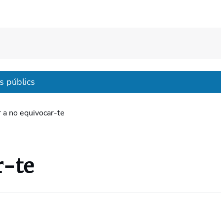
s públics
 a no equivocar-te
r-te