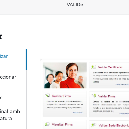
VALIDe
r
izar
ccionar
r
ginal amb
natura