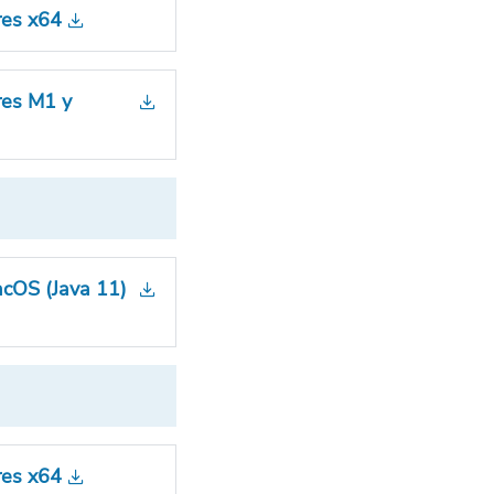
res x64
res M1 y
acOS (Java 11)
res x64