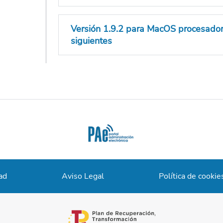
Versión 1.9.2 para MacOS procesado
siguientes
ad
Aviso Legal
Política de cookie
se abre en una pestaña nueva