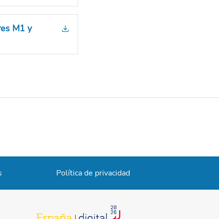
res M1 y
s
Política de privacidad
se abre en una pestaña nueva