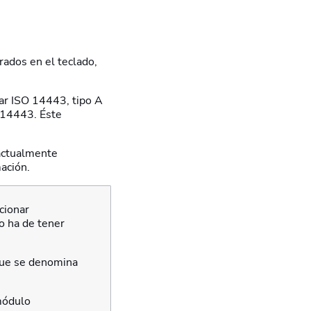
rados en el teclado,
dar ISO 14443, tipo A
 14443. Éste
 actualmente
ación.
cionar
po ha de tener
 que se denomina
 módulo