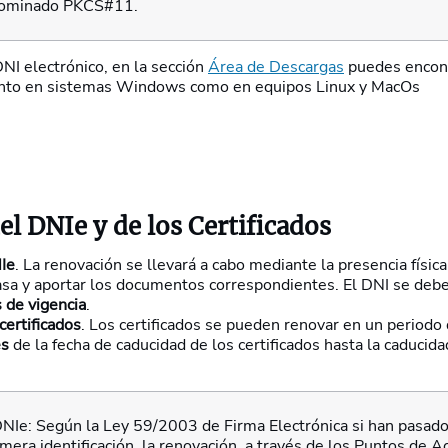
enominado PKCS#11.
NI electrónico, en la sección
Área de Descargas
puedes encont
 tanto en sistemas Windows como en equipos Linux y MacOs
l DNIe y de los Certificados
Ie
. La renovación se llevará a cabo mediante la presencia física 
asa y aportar los documentos correspondientes. El DNI se deb
 de vigencia
.
certificados
. Los certificados se pueden renovar en un periodo
es
de la fecha de caducidad de los certificados hasta la caducida
DNIe: Según la Ley 59/2003 de Firma Electrónica si han pasad
mera identificación, la renovación, a través de los Puntos de Ac