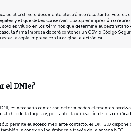
nica es el archivo o documento electrónico resultante. Este es
legales y el que debes conservar. Cualquier impresión o repres
 solo es válido en los términos que determine el destinatario d
 caso, la firma impresa debará contener un CSV o Código Seguro
astar la copia impresa con la original electrónica.
r el DNIe?
del DNI, es necesario contar con determinados elementos hardw
 al chip de la tarjeta y, por tanto, la utilización de los certific
sólo permite el acceso mediante contacto, el DNI 3.0 dispone 
 también la conexión inalámbrica a través de la antena NFC.