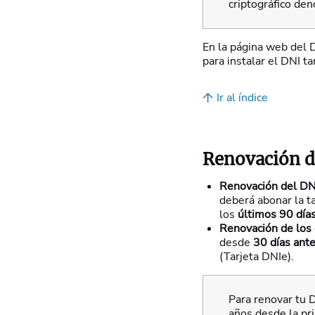
criptográfico d
En la página web del D
para instalar el DNI
Ir al índice
Renovación de
Renovación del DN
deberá abonar la t
los
últimos 90 días
Renovación de los 
desde
30 días ant
(Tarjeta DNIe).
Para renovar tu 
años desde la pri