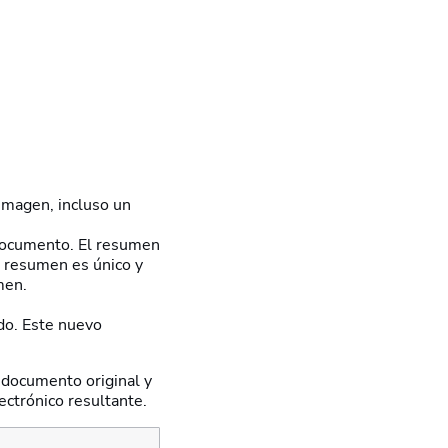
 imagen, incluso un
l documento. El resumen
e resumen es único y
men.
do. Este nuevo
 documento original y
ectrónico resultante.