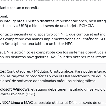
diante contacto necesita:
onal.
as inteligentes. Existen distintas implementaciones, bien integ
ectados vía USB) o bien a través de una tarjeta PCMCIA.
n contacto necesita un dispositivo con NFC que cumpla el están
0 es compatible con ambas implementaciones del estándar ISO
 un Smartphone, una tablet o un lector NFC.
 el DNI electrónico es compatible con los sistemas operativos
con los distintos navegadores. Aquí puedes obtener más inform
cos:
Controladores / Módulos Criptográficos Para poder interac
 las tarjetas criptográficas y con el DNI electrónico, tu equi
‘piezas’ de software denominadas módulos criptográficos.
crosoft Windows
, el equipo debe tener instalado un servicio
rviceProvider" (CSP).
UNIX / Linux o MAC
es posible utilizar el DNIe a través de un