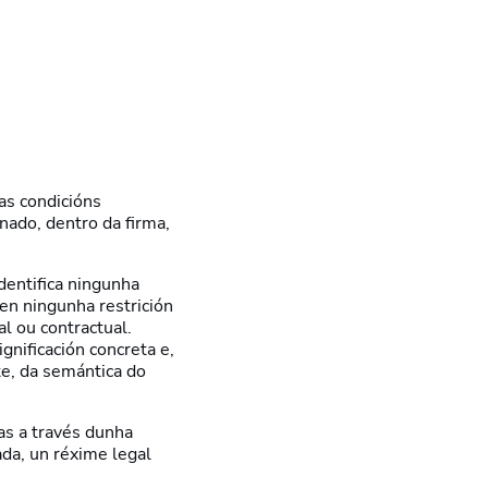
as condicións
nado, dentro da firma,
dentifica ningunha
en ningunha restrición
l ou contractual.
gnificación concreta e,
nte, da semántica do
cas a través dunha
ada, un réxime legal