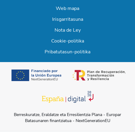
Web mapa
Irisgarritasuna
Nota de Ley
Cookie-politika
Pribatutasun-politika
opens in a new t
opens in a new tab
Berreskuratze, Eraldatze eta Erresilientzia Plana - Europar
Batasunaren finantziatua - NextGenerationEU