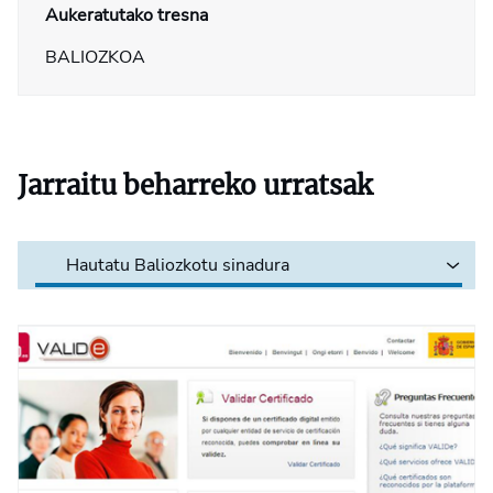
Aukeratutako tresna
BALIOZKOA
Jarraitu beharreko urratsak
Hautatu Baliozkotu sinadura