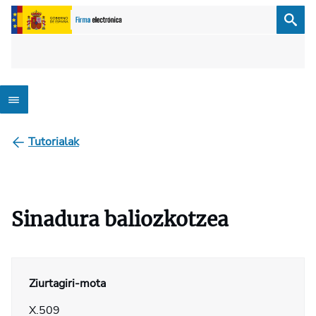
Tutorialak
Sinadura baliozkotzea
Ziurtagiri-mota
X.509