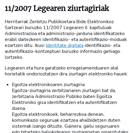
11/2007 Legearen ziurtagiriak
Herritarrak Zerbitzu Publikoetara Bide Elektronikoz
Sartzeari buruzko 11/2007 Legearen II. kapituluak
Administrazioa eta administrazio-jarduna identifikatzeko
erabil daitezkeen identifikazio- eta autentifikazio-moduak
ezartzen ditu. Ikusi
Identitate digitala
identifikazio- eta
autentifikazio-kontzeptuei buruzko informazio gehiago
lortzeko.
Legearen eta hura garatzeko erregelamenduaren atal
horietatik ondorioztatzen dira ziurtagiri elektroniko hauek:
Egoitza elektronikoaren ziurtagiria
Egoitza-ziurtagiria zerbitzariaren ziurtagiri bat da,
zerbitzaria Administrazio Publiko baten Egoitza
Elektroniko gisa identifikatzen eta autentifikatzen
duena.
Egoitza elektronikoek, beharrezkoa denean,
komunikazio seguruak ezartzea ahalbidetzen duten
sistemak izango dituzte. Gainera, gailu seguruaren
edo bitarteko baliokidearen ziurtagirietan oinarritutako