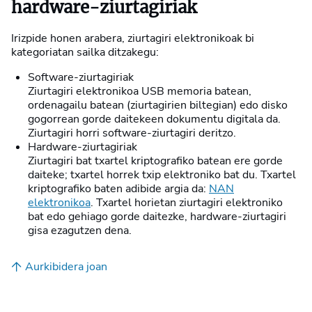
hardware-ziurtagiriak
Irizpide honen arabera, ziurtagiri elektronikoak bi
kategoriatan sailka ditzakegu:
Software-ziurtagiriak
Ziurtagiri elektronikoa USB memoria batean,
ordenagailu batean (ziurtagirien biltegian) edo disko
gogorrean gorde daitekeen dokumentu digitala da.
Ziurtagiri horri software-ziurtagiri deritzo.
Hardware-ziurtagiriak
Ziurtagiri bat txartel kriptografiko batean ere gorde
daiteke; txartel horrek txip elektroniko bat du. Txartel
kriptografiko baten adibide argia da:
NAN
elektronikoa
. Txartel horietan ziurtagiri elektroniko
bat edo gehiago gorde daitezke, hardware-ziurtagiri
gisa ezagutzen dena.
Aurkibidera joan