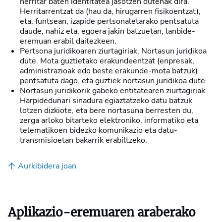
herritar baten identitatea jasotzen dutenak dira.
Herritarrentzat da (hau da, hirugarren fisikoentzat),
eta, funtsean, izapide pertsonaletarako pentsatuta
daude, nahiz eta, egoera jakin batzuetan, lanbide-
eremuan erabil daitezkeen.
Pertsona juridikoaren ziurtagiriak. Nortasun juridikoa
dute. Mota guztietako erakundeentzat (enpresak,
administrazioak edo beste erakunde-mota batzuk)
pentsatuta dago, eta guztiek nortasun juridikoa dute.
Nortasun juridikorik gabeko entitatearen ziurtagiriak.
Harpidedunari sinadura egiaztatzeko datu batzuk
lotzen dizkiote, eta bere nortasuna berresten du,
zerga arloko bitarteko elektroniko, informatiko eta
telematikoen bidezko komunikazio eta datu-
transmisioetan bakarrik erabiltzeko.
Aurkibidera joan
Aplikazio-eremuaren araberako