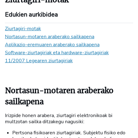
Edukien aurkibidea
Ziurtagiri-motak
Nortasun-motaren araberako sailkapena
Aplikazio-eremuaren araberako sailkapena
Software-ziurtagiriak eta hardware-ziurtagiriak
11/2007 Legearen ziurtagiriak
Nortasun-motaren araberako
sailkapena
Irizpide honen arabera, ziurtagiri elektronikoak bi
multzotan sailka ditzakegu nagusiki:
Pertsona fisikoaren ziurtagiriak. Subjektu fisiko edo