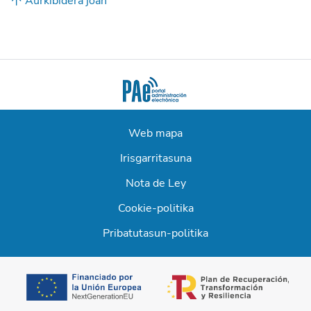
Aurkibidera joan
Web mapa
Irisgarritasuna
Nota de Ley
Cookie-politika
Pribatutasun-politika
opens in a new t