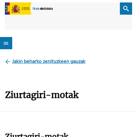
Jakin beharko zenituzkeen gauzak
Ziurtagiri-motak
Ziurtagiri-motak