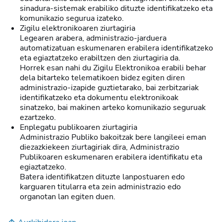
sinadura-sistemak erabiliko dituzte identifikatzeko eta
komunikazio segurua izateko.
Zigilu elektronikoaren ziurtagiria
Legearen arabera, administrazio-jarduera
automatizatuan eskumenaren erabilera identifikatzeko
eta egiaztatzeko erabiltzen den ziurtagiria da.
Horrek esan nahi du Zigilu Elektronikoa erabili behar
dela bitarteko telematikoen bidez egiten diren
administrazio-izapide guztietarako, bai zerbitzariak
identifikatzeko eta dokumentu elektronikoak
sinatzeko, bai makinen arteko komunikazio seguruak
ezartzeko.
Enplegatu publikoaren ziurtagiria
Administrazio Publiko bakoitzak bere langileei eman
diezazkiekeen ziurtagiriak dira, Administrazio
Publikoaren eskumenaren erabilera identifikatu eta
egiaztatzeko.
Batera identifikatzen dituzte lanpostuaren edo
karguaren titularra eta zein administrazio edo
organotan lan egiten duen.