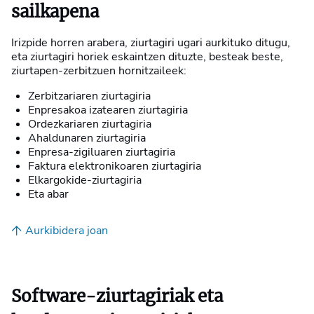
sailkapena
Irizpide horren arabera, ziurtagiri ugari aurkituko ditugu,
eta ziurtagiri horiek eskaintzen dituzte, besteak beste,
ziurtapen-zerbitzuen hornitzaileek:
Zerbitzariaren ziurtagiria
Enpresakoa izatearen ziurtagiria
Ordezkariaren ziurtagiria
Ahaldunaren ziurtagiria
Enpresa-zigiluaren ziurtagiria
Faktura elektronikoaren ziurtagiria
Elkargokide-ziurtagiria
Eta abar
Aurkibidera joan
Software-ziurtagiriak eta