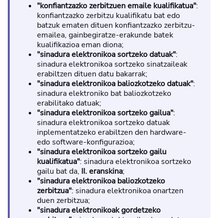
"konfiantzazko zerbitzuen emaile kualifikatua"
:
konfiantzazko zerbitzu kualifikatu bat edo
batzuk ematen dituen konfiantzazko zerbitzu-
emailea, gainbegiratze-erakunde batek
kualifikazioa eman diona;
"sinadura elektronikoa sortzeko datuak"
:
sinadura elektronikoa sortzeko sinatzaileak
erabiltzen dituen datu bakarrak;
"sinadura elektronikoa baliozkotzeko datuak"
:
sinadura elektroniko bat baliozkotzeko
erabilitako datuak;
"sinadura elektronikoa sortzeko gailua"
:
sinadura elektronikoa sortzeko datuak
inplementatzeko erabiltzen den hardware-
edo software-konfigurazioa;
"sinadura elektronikoa sortzeko gailu
kualifikatua"
: sinadura elektronikoa sortzeko
gailu bat da,
II. eranskina
;
"sinadura elektronikoa baliozkotzeko
zerbitzua"
: sinadura elektronikoa onartzen
duen zerbitzua;
"sinadura elektronikoak gordetzeko