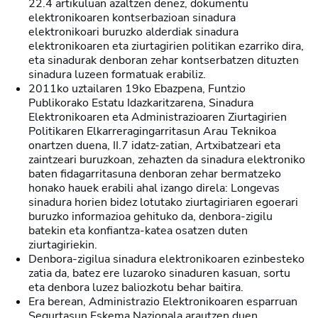
22.4 artikuluan azaltzen denez, dokumentu
elektronikoaren kontserbazioan sinadura
elektronikoari buruzko alderdiak sinadura
elektronikoaren eta ziurtagirien politikan ezarriko dira,
eta sinadurak denboran zehar kontserbatzen dituzten
sinadura luzeen formatuak erabiliz.
2011ko uztailaren 19ko Ebazpena, Funtzio
Publikorako Estatu Idazkaritzarena, Sinadura
Elektronikoaren eta Administrazioaren Ziurtagirien
Politikaren Elkarreragingarritasun Arau Teknikoa
onartzen duena, II.7 idatz-zatian, Artxibatzeari eta
zaintzeari buruzkoan, zehazten da sinadura elektroniko
baten fidagarritasuna denboran zehar bermatzeko
honako hauek erabili ahal izango direla: Longevas
sinadura horien bidez lotutako ziurtagiriaren egoerari
buruzko informazioa gehituko da, denbora-zigilu
batekin eta konfiantza-katea osatzen duten
ziurtagiriekin.
Denbora-zigilua sinadura elektronikoaren ezinbesteko
zatia da, batez ere luzaroko sinaduren kasuan, sortu
eta denbora luzez baliozkotu behar baitira.
Era berean, Administrazio Elektronikoaren esparruan
Segurtasun Eskema Nazionala arautzen duen