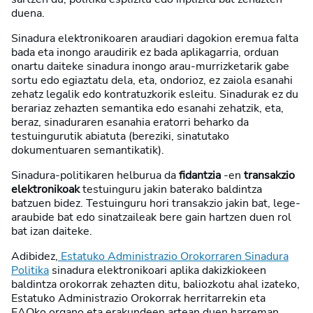
duena.
Sinadura elektronikoaren araudiari dagokion eremua falta
bada eta inongo araudirik ez bada aplikagarria, orduan
onartu daiteke sinadura inongo arau-murrizketarik gabe
sortu edo egiaztatu dela, eta, ondorioz, ez zaiola esanahi
zehatz legalik edo kontratuzkorik esleitu. Sinadurak ez du
berariaz zehazten semantika edo esanahi zehatzik, eta,
beraz, sinaduraren esanahia eratorri beharko da
testuingurutik abiatuta (bereziki, sinatutako
dokumentuaren semantikatik).
Sinadura-politikaren helburua da
fidantzia
-en
transakzio
elektronikoak
testuinguru jakin baterako baldintza
batzuen bidez. Testuinguru hori transakzio jakin bat, lege-
araubide bat edo sinatzaileak bere gain hartzen duen rol
bat izan daiteke.
Adibidez,
Estatuko Administrazio Orokorraren Sinadura
Politika
sinadura elektronikoari aplika dakizkiokeen
baldintza orokorrak zehazten ditu, baliozkotu ahal izateko,
Estatuko Administrazio Orokorrak herritarrekin eta
EAOko organo eta erakundeen artean duen harreman