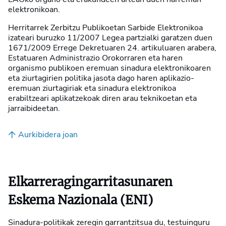
elektronikoan.
Herritarrek Zerbitzu Publikoetan Sarbide Elektronikoa
izateari buruzko 11/2007 Legea partzialki garatzen duen
1671/2009 Errege Dekretuaren 24. artikuluaren arabera,
Estatuaren Administrazio Orokorraren eta haren
organismo publikoen eremuan sinadura elektronikoaren
eta ziurtagirien politika jasota dago haren aplikazio-
eremuan ziurtagiriak eta sinadura elektronikoa
erabiltzeari aplikatzekoak diren arau teknikoetan eta
jarraibideetan.
Aurkibidera joan
Elkarreragingarritasunaren
Eskema Nazionala (ENI)
Sinadura-politikak zeregin garrantzitsua du, testuinguru