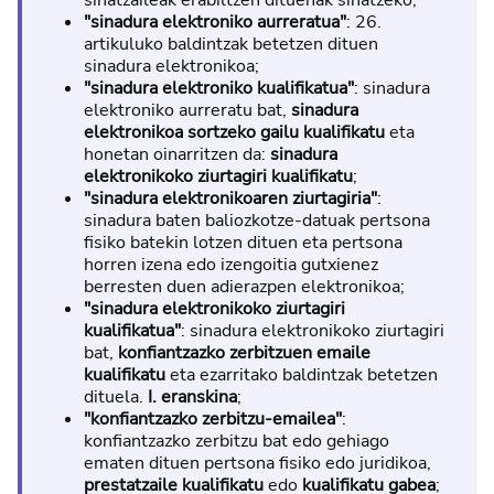
sinatzaileak erabiltzen dituenak sinatzeko;
"sinadura elektroniko aurreratua"
: 26.
artikuluko baldintzak betetzen dituen
sinadura elektronikoa;
"sinadura elektroniko kualifikatua"
: sinadura
elektroniko aurreratu bat,
sinadura
elektronikoa sortzeko gailu kualifikatu
eta
honetan oinarritzen da:
sinadura
elektronikoko ziurtagiri kualifikatu
;
"sinadura elektronikoaren ziurtagiria"
:
sinadura baten baliozkotze-datuak pertsona
fisiko batekin lotzen dituen eta pertsona
horren izena edo izengoitia gutxienez
berresten duen adierazpen elektronikoa;
"sinadura elektronikoko ziurtagiri
kualifikatua"
: sinadura elektronikoko ziurtagiri
bat,
konfiantzazko zerbitzuen emaile
kualifikatu
eta ezarritako baldintzak betetzen
dituela.
I. eranskina
;
"konfiantzazko zerbitzu-emailea"
:
konfiantzazko zerbitzu bat edo gehiago
ematen dituen pertsona fisiko edo juridikoa,
prestatzaile kualifikatu
edo
kualifikatu gabea
;