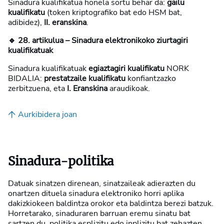
Sinadura kualifikatua honela sortu behar da:
gailu
kualifikatu
(token kriptografiko bat edo HSM bat,
adibidez),
II. eranskina
.
🔹 28. artikulua – Sinadura elektronikoko ziurtagiri
kualifikatuak
Sinadura kualifikatuak
egiaztagiri kualifikatu
NORK
BIDALIA:
prestatzaile kualifikatu
konfiantzazko
zerbitzuena, eta
I. Eranskina
araudikoak.
Aurkibidera joan
Sinadura-politika
Datuak sinatzen direnean, sinatzaileak adierazten du
onartzen dituela sinadura elektroniko horri aplika
dakizkiokeen baldintza orokor eta baldintza berezi batzuk.
Horretarako, sinaduraren barruan eremu sinatu bat
sartzen du, politika esplizitu edo inplizitu bat zehazten