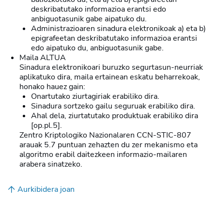
deskribatutako informazioa erantsi edo
anbiguotasunik gabe aipatuko du.
Administrazioaren sinadura elektronikoak a) eta b)
epigrafeetan deskribatutako informazioa erantsi
edo aipatuko du, anbiguotasunik gabe.
Maila ALTUA
Sinadura elektronikoari buruzko segurtasun-neurriak
aplikatuko dira, maila ertainean eskatu beharrekoak,
honako hauez gain:
Onartutako ziurtagiriak erabiliko dira.
Sinadura sortzeko gailu seguruak erabiliko dira.
Ahal dela, ziurtatutako produktuak erabiliko dira
[op.pl.5].
Zentro Kriptologiko Nazionalaren CCN-STIC-807
arauak 5.7 puntuan zehazten du zer mekanismo eta
algoritmo erabil daitezkeen informazio-mailaren
arabera sinatzeko.
Aurkibidera joan