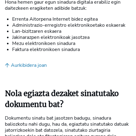
Hona hemen gaur egun sinadura digitala erabiliz egin
daitezkeen eragiketen adibide batzuk:
Errenta Aitorpena Internet bidez egitea
Administrazio-erregistro elektronikoetako eskaerak
Lan-bizitzaren eskaera
Jakinarazpen elektronikoak jasotzea
Mezu elektronikoen sinadura
Faktura elektronikoen sinadura
Aurkibidera joan
Nola egiazta dezaket sinatutako
dokumentu bat?
Dokumentu sinatu bat jasotzen badugu, sinadura
baliozkotu nahi dugu, hau da, egiaztatu sinatutako datuak
jatorrizkoekin bat datozela, sinatutako ziurtagiria