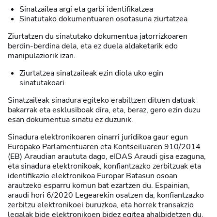
Sinatzailea argi eta garbi identifikatzea
Sinatutako dokumentuaren osotasuna ziurtatzea
Ziurtatzen du sinatutako dokumentua jatorrizkoaren
berdin-berdina dela, eta ez duela aldaketarik edo
manipulaziorik izan.
Ziurtatzea sinatzaileak ezin diola uko egin
sinatutakoari.
Sinatzaileak sinadura egiteko erabiltzen dituen datuak
bakarrak eta esklusiboak dira, eta, beraz, gero ezin duzu
esan dokumentua sinatu ez duzunik.
Sinadura elektronikoaren oinarri juridikoa gaur egun
Europako Parlamentuaren eta Kontseiluaren 910/2014
(EB) Araudian araututa dago, eIDAS Araudi gisa ezaguna,
eta sinadura elektronikoak, konfiantzazko zerbitzuak eta
identifikazio elektronikoa Europar Batasun osoan
arautzeko esparru komun bat ezartzen du. Espainian,
araudi hori 6/2020 Legearekin osatzen da, konfiantzazko
zerbitzu elektronikoei buruzkoa, eta horrek transakzio
legalak bide elektronikoen bidez egitea ahalbidetzen du,