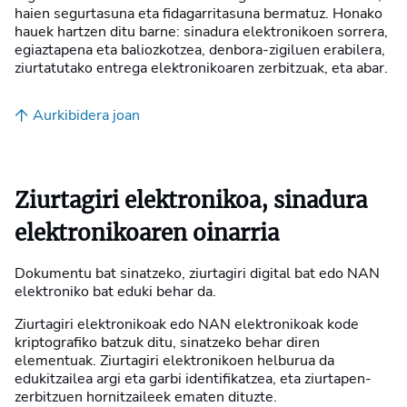
haien segurtasuna eta fidagarritasuna bermatuz. Honako
hauek hartzen ditu barne: sinadura elektronikoen sorrera,
egiaztapena eta baliozkotzea, denbora-zigiluen erabilera,
ziurtatutako entrega elektronikoaren zerbitzuak, eta abar.
Aurkibidera joan
Ziurtagiri elektronikoa, sinadura
elektronikoaren oinarria
Dokumentu bat sinatzeko, ziurtagiri digital bat edo NAN
elektroniko bat eduki behar da.
Ziurtagiri elektronikoak edo NAN elektronikoak kode
kriptografiko batzuk ditu, sinatzeko behar diren
elementuak. Ziurtagiri elektronikoen helburua da
edukitzailea argi eta garbi identifikatzea, eta ziurtapen-
zerbitzuen hornitzaileek ematen dituzte.