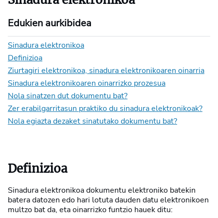
Edukien aurkibidea
Sinadura elektronikoa
Definizioa
Ziurtagiri elektronikoa, sinadura elektronikoaren oinarria
Sinadura elektronikoaren oinarrizko prozesua
Nola sinatzen dut dokumentu bat?
Zer erabilgarritasun praktiko du sinadura elektronikoak?
Nola egiazta dezaket sinatutako dokumentu bat?
Definizioa
Sinadura elektronikoa dokumentu elektroniko batekin
batera datozen edo hari lotuta dauden datu elektronikoen
multzo bat da, eta oinarrizko funtzio hauek ditu: