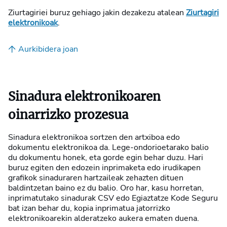
Ziurtagiriei buruz gehiago jakin dezakezu atalean
Ziurtagiri
elektronikoak
.
Aurkibidera joan
Sinadura elektronikoaren
oinarrizko prozesua
Sinadura elektronikoa sortzen den artxiboa edo
dokumentu elektronikoa da. Lege-ondorioetarako balio
du dokumentu honek, eta gorde egin behar duzu. Hari
buruz egiten den edozein inprimaketa edo irudikapen
grafikok sinaduraren hartzaileak zehazten dituen
baldintzetan baino ez du balio. Oro har, kasu horretan,
inprimatutako sinadurak CSV edo Egiaztatze Kode Seguru
bat izan behar du, kopia inprimatua jatorrizko
elektronikoarekin alderatzeko aukera ematen duena.