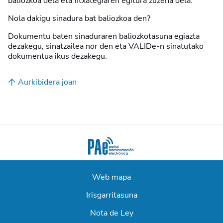
baliozkoa dela eta fitxategiaren egitura zuzena dela.
Nola dakigu sinadura bat baliozkoa den?
Dokumentu baten sinaduraren baliozkotasuna egiazta
dezakegu, sinatzailea nor den eta VALIDe-n sinatutako
dokumentua ikus dezakegu.
Aurkibidera joan
Web mapa
Irisgarritasuna
Nota de Ley