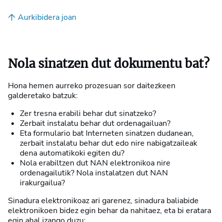
Aurkibidera joan
Nola sinatzen dut dokumentu bat?
Hona hemen aurreko prozesuan sor daitezkeen
galderetako batzuk:
Zer tresna erabili behar dut sinatzeko?
Zerbait instalatu behar dut ordenagailuan?
Eta formulario bat Interneten sinatzen dudanean,
zerbait instalatu behar dut edo nire nabigatzaileak
dena automatikoki egiten du?
Nola erabiltzen dut NAN elektronikoa nire
ordenagailutik? Nola instalatzen dut NAN
irakurgailua?
Sinadura elektronikoaz ari garenez, sinadura baliabide
elektronikoen bidez egin behar da nahitaez, eta bi eratara
egin ahal izango duzu: