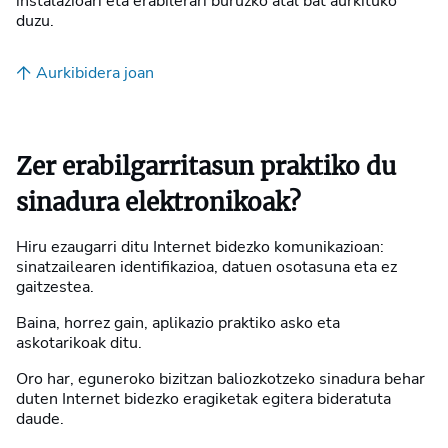
instalazioari eta erabilerari buruzko atal bat aurkituko
duzu.
Aurkibidera joan
Zer erabilgarritasun praktiko du
sinadura elektronikoak?
Hiru ezaugarri ditu Internet bidezko komunikazioan:
sinatzailearen identifikazioa, datuen osotasuna eta ez
gaitzestea.
Baina, horrez gain, aplikazio praktiko asko eta
askotarikoak ditu.
Oro har, eguneroko bizitzan baliozkotzeko sinadura behar
duten Internet bidezko eragiketak egitera bideratuta
daude.