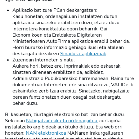
Aplikazio bat zure PCan deskargatzen:
Kasu honetan, ordenagailuan instalatzen duzun
aplikazioa sinatzeko erabiltzen duzu, eta ez duzu
Internetera konektatuta egon beharrik. Gai
Ekonomikoen eta Eraldaketa Digitalaren
Ministerioaren AutoFirma aplikazioa erabili behar da.
Horri buruzko informazio gehiago ikusi eta atalean
deskargatu dezakezu
Sinadura-aplikazioak
.
Zuzenean Interneten sinatu:
Aukera hori, batez ere, inprimakiak edo eskaerak
sinatzen direnean erabiltzen da, adibidez,
Administrazio Publikoarekiko harremanean. Baina zure
dokumentuak Interneten ere sina ditzakezu, VALIDe-k
eskainitako zerbitzua erabiliz. Sinatzeko, nabigatzaile
berean funtzionatzen duen osagai bat deskargatu
behar duzu.
Bi kasuetan, ziurtagiri elektroniko bat izan behar duzu.
Sekzioan
Nabigatzaileak eta ordenagailua
ziurtagiria
instalatzeko argibideak aurkituko dituzu. Eta web orri
honetan:
NAN elektronikoa
NANaren irakurgailuaren